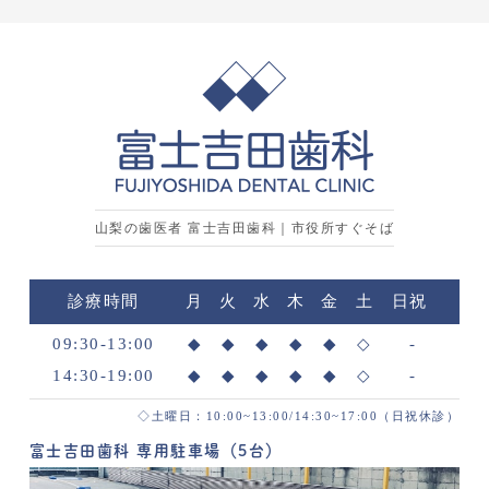
山梨の歯医者 富士吉田歯科｜市役所すぐそば
診療時間
月
火
水
木
金
土
日祝
09:30-13:00
◆
◆
◆
◆
◆
◇
-
14:30-19:00
◆
◆
◆
◆
◆
◇
-
◇土曜日：10:00~13:00/14:30~17:00（日祝休診）
富士吉田歯科 専用駐車場（5台）