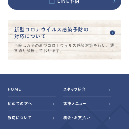
LINE予約
新型コロナウイルス感染予防の
対応について
当院は万全の新型コロナウィルス感染対策を行い、通
常通り診療しております。
HOME
スタッフ紹介
院長紹介
初めての方へ
診療メニュー
各種保険診療している
虫歯治療
当院について
料金・お支払い
予約方法に関して
歯周病
診療の流れ
診療理念
保険診療