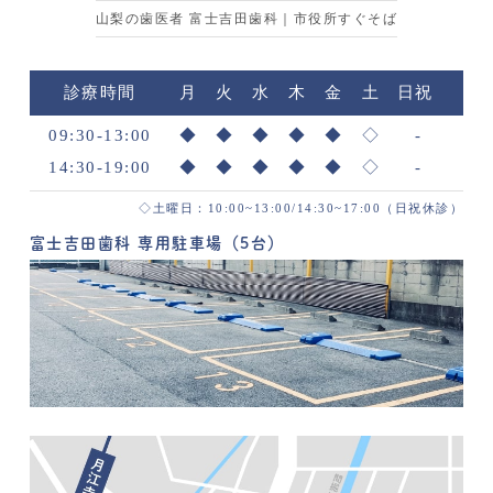
山梨の歯医者 富士吉田歯科｜市役所すぐそば
診療時間
月
火
水
木
金
土
日祝
09:30-13:00
◆
◆
◆
◆
◆
◇
-
14:30-19:00
◆
◆
◆
◆
◆
◇
-
◇土曜日：10:00~13:00/14:30~17:00（日祝休診）
富士吉田歯科 専用駐車場（5台）